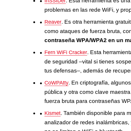
. Esta herramienta es una
InSSIDer
problemas en las rede WiFi, y prop
. Es otra herramienta gratui
Reaver
como ataques de fuerza bruta, con
contraseña WPA/WPA2 en un má
. Esta herramient
Fern WiFi Cracker
de seguridad –vital si tienes sos
tus defensas–, además de recup
. En criptografía, alguno
CoWPAtty
pública y otra como clave maestra
fuerza bruta para contraseñas WP
. También disponible para 
Kismet
analizador de redes inalámbricas,