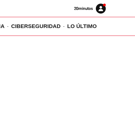
Volver
Iniciar
a
sesión
20MINUTOS.ES
IA
CIBERSEGURIDAD
LO ÚLTIMO