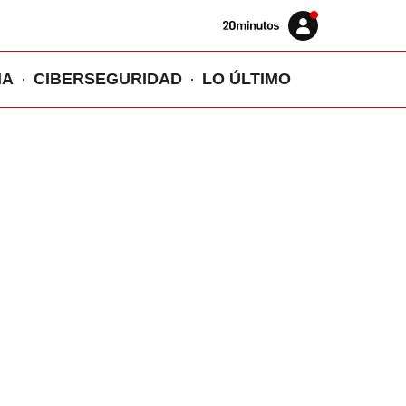
Volver
Iniciar
a
sesión
20MINUTOS.ES
IA
CIBERSEGURIDAD
LO ÚLTIMO