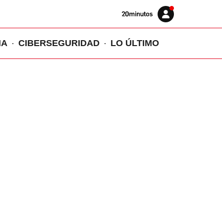
Volver
Iniciar
a
sesión
20MINUTOS.ES
IA
CIBERSEGURIDAD
LO ÚLTIMO