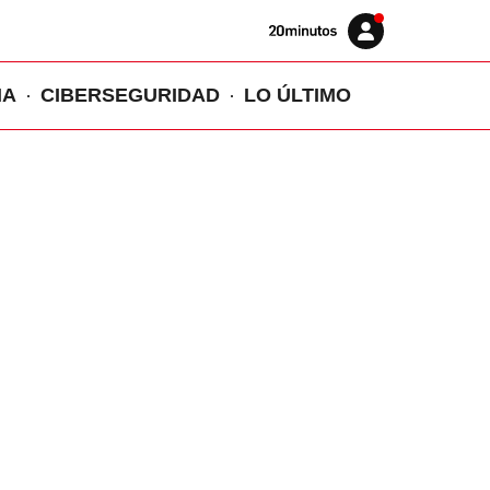
Volver
Iniciar
a
sesión
20MINUTOS.ES
IA
CIBERSEGURIDAD
LO ÚLTIMO