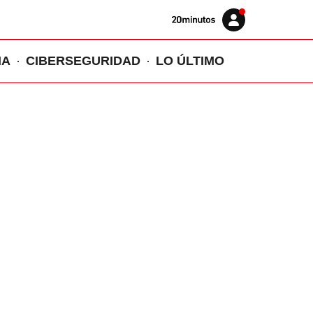
Volver
Iniciar
a
sesión
20MINUTOS.ES
IA
CIBERSEGURIDAD
LO ÚLTIMO