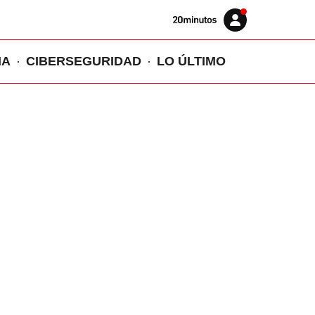
Volver
Iniciar
a
sesión
20MINUTOS.ES
IA
CIBERSEGURIDAD
LO ÚLTIMO