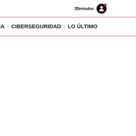
Volver
Iniciar
a
sesión
20MINUTOS.ES
IA
CIBERSEGURIDAD
LO ÚLTIMO