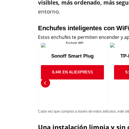
visibles, más ordenado, más segu
entorno.
Enchufes inteligentes con WiF
Estos enchufes te permiten encender y apa
on medidor de
Sonoff Smart Plug
TP-
nsumo
8,44€ EN ALIEXPRESS
9
 EN AMAZON
Cada vez que compras a través de estos artículos, este si
Una instalación limpia y sin