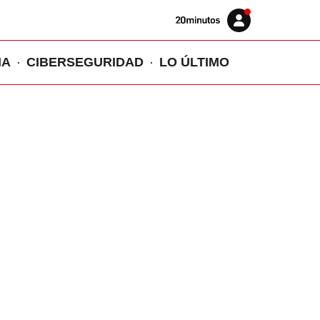
Volver
Iniciar
a
sesión
20MINUTOS.ES
IA
CIBERSEGURIDAD
LO ÚLTIMO