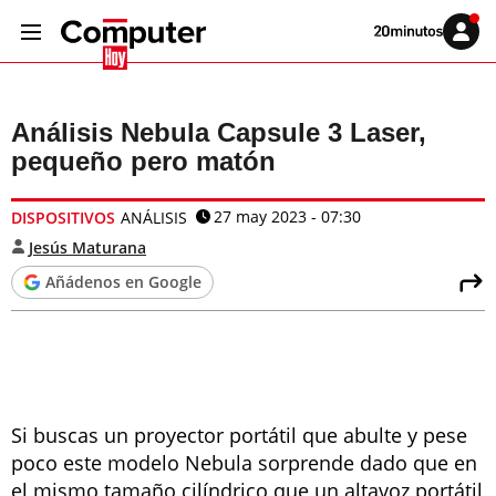
Volver
Iniciar
a
sesión
20MINUTOS.ES
Análisis Nebula Capsule 3 Laser,
pequeño pero matón
27 may 2023 - 07:30
DISPOSITIVOS
ANÁLISIS
Jesús Maturana
Añádenos en Google
Si buscas un proyector portátil que abulte y pese
poco este modelo Nebula sorprende dado que en
el mismo tamaño cilíndrico que un altavoz portátil