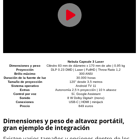
Nebula Capsule 3 Laser
Dimensiones y peso
Cilindro 83 mm de diámetro x 170 mm de alto | 0,95 kg
Proyección
DLP 0.23 DMD | Laser | FullHD | Throw Ratio 1,2
Brillo máximo
300 ANSI
Duración de la fuente de luz
30.000 horas
Tamaño de proyección
120" desde 3,5 metros
Sistema operativo
Android TV 11
Extras
Autonomía 2,5 h proyección | 10 h altavoz
Control por voz
Sí, Google Assistant
Sonido
8 W Dolby Digital+ (mono)
Conexiones
USB-C | HDMI | minijack
Precio
849 euros
Dimensiones y peso de altavoz portátil,
gran ejemplo de integración
Existen varios tamaños y opciones dentro de los