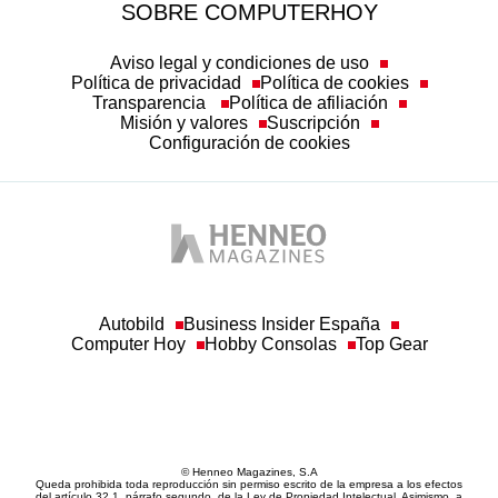
Aviso legal y condiciones de uso
Política de privacidad
Política de cookies
Transparencia
Política de afiliación
Misión y valores
Suscripción
Configuración de cookies
Autobild
Business Insider España
Computer Hoy
Hobby Consolas
Top Gear
© Henneo Magazines, S.A
Queda prohibida toda reproducción sin permiso escrito de la empresa a los efectos
del artículo 32.1, párrafo segundo, de la Ley de Propiedad Intelectual. Asimismo, a
los efectos establecidos en el artículo 33.1 de Ley de Propiedad Intelectual, la