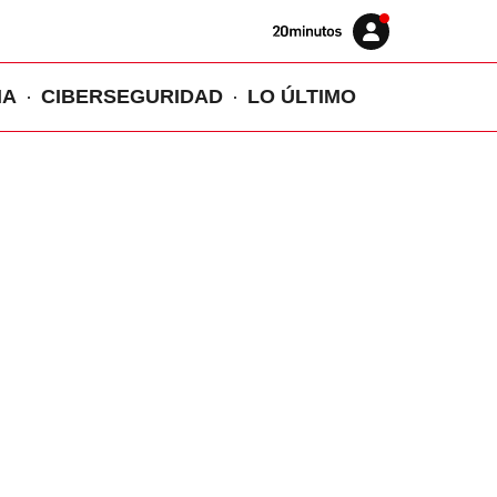
Volver
Iniciar
a
sesión
20MINUTOS.ES
IA
CIBERSEGURIDAD
LO ÚLTIMO