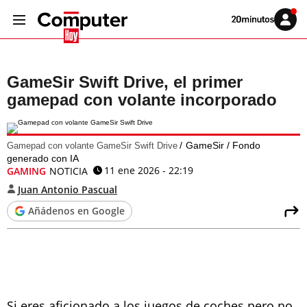
Volver
Iniciar
a
sesión
20MINUTOS.ES
GameSir Swift Drive, el primer
gamepad con volante incorporado
GameSir / Fondo
Gamepad con volante GameSir Swift Drive
generado con IA
11 ene 2026 - 22:19
GAMING
NOTICIA
Juan Antonio Pascual
Añádenos en Google
Si eres aficionado a los juegos de coches pero no