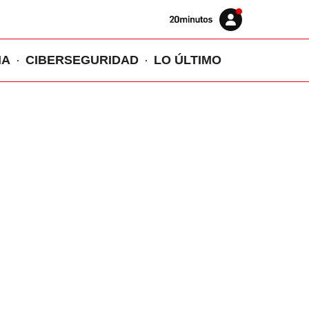
Volver
Iniciar
a
sesión
20MINUTOS.ES
IA
CIBERSEGURIDAD
LO ÚLTIMO