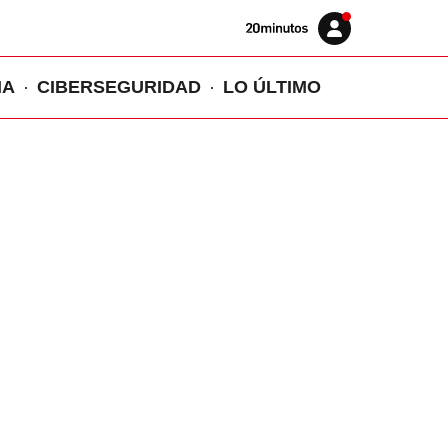
Volver
Iniciar
a
sesión
20MINUTOS.ES
IA
CIBERSEGURIDAD
LO ÚLTIMO