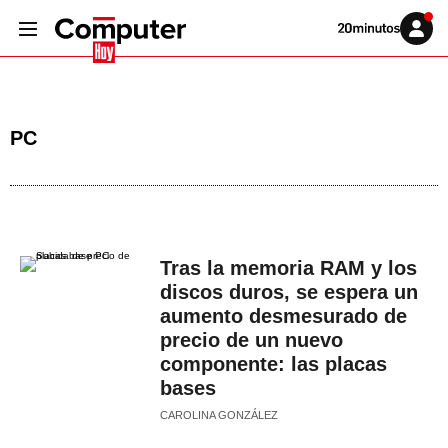
Volver
Iniciar
a
sesión
20MINUTOS.ES
PC
Tras la memoria RAM y los
discos duros, se espera un
aumento desmesurado de
precio de un nuevo
componente: las placas
bases
CAROLINA GONZÁLEZ