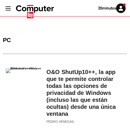
Volver
Iniciar
a
sesión
20MINUTOS.ES
PC
O&O ShutUp10++, la app
que te permite controlar
todas las opciones de
privacidad de Windows
(incluso las que están
ocultas) desde una única
ventana
PEDRO VENEGAS