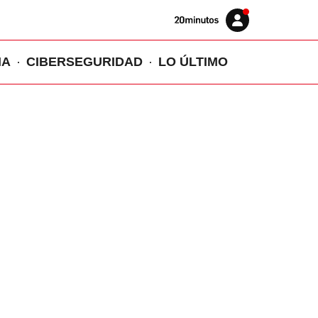
Volver
Iniciar
a
sesión
20MINUTOS.ES
IA
CIBERSEGURIDAD
LO ÚLTIMO