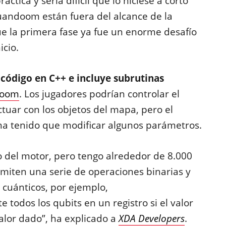
ctica y sería difícil que lo hiciese a corto
Quandoom están fuera del alcance de la
ue la primera fase ya fue un enorme desafío
icio.
 código en C++ e incluye subrutinas
oom
. Los jugadores podrían controlar el
tuar con los objetos del mapa, pero el
ha tenido que modificar algunos parámetros.
 del motor, pero tengo alrededor de 8.000
miten una serie de operaciones binarias y
s cuánticos, por ejemplo,
rte todos los qubits en un registro si el valor
alor dado”, ha explicado a
XDA Developers
.