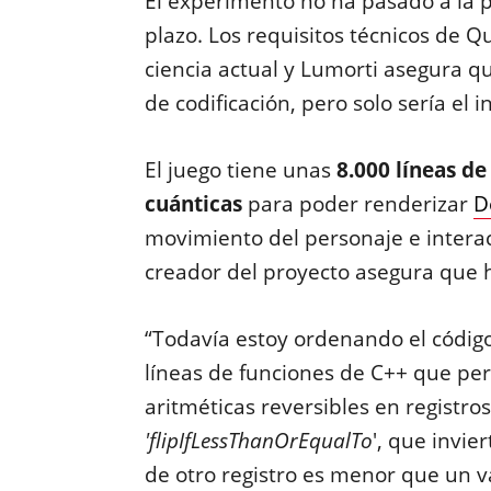
El experimento no ha pasado a la prá
plazo. Los requisitos técnicos de 
ciencia actual y Lumorti asegura q
de codificación, pero solo sería el in
El juego tiene unas
8.000 líneas de
cuánticas
para poder renderizar
D
movimiento del personaje e interac
creador del proyecto asegura que 
“Todavía estoy ordenando el código
líneas de funciones de C++ que per
aritméticas reversibles en registro
'flipIfLessThanOrEqualTo
', que invie
de otro registro es menor que un v