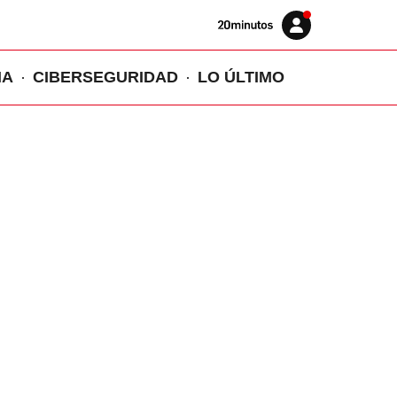
Volver
Iniciar
a
sesión
20MINUTOS.ES
IA
CIBERSEGURIDAD
LO ÚLTIMO