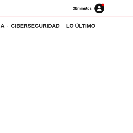
Volver
Iniciar
a
sesión
20MINUTOS.ES
IA
CIBERSEGURIDAD
LO ÚLTIMO