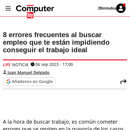
Volver
Iniciar
a
sesión
20MINUTOS.ES
8 errores frecuentes al buscar
empleo que te están impidiendo
conseguir el trabajo ideal
06 sep 2023 - 17:00
LIFE
NOTICIA
Juan Manuel Delgado
Añádenos en Google
A la hora de buscar trabajo, es común cometer
errores que se repiten en la mayoría de los casos.