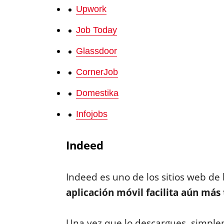
Upwork
Job Today
Glassdoor
CornerJob
Domestika
Infojobs
Indeed
Indeed es uno de los sitios web d
aplicación móvil facilita aún más
Una vez que lo descargues, simpl