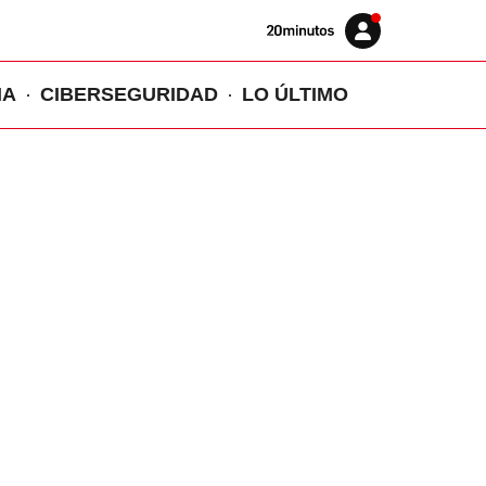
Volver
Iniciar
a
sesión
20MINUTOS.ES
IA
CIBERSEGURIDAD
LO ÚLTIMO