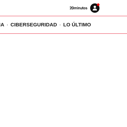
Volver
Iniciar
a
sesión
20MINUTOS.ES
IA
CIBERSEGURIDAD
LO ÚLTIMO