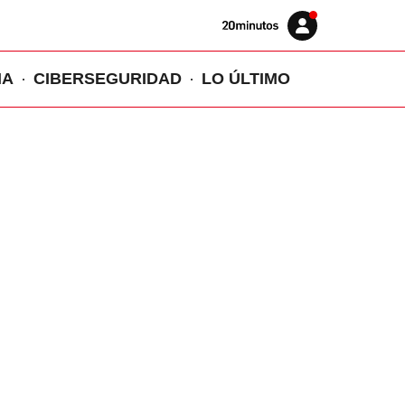
Volver
Iniciar
a
sesión
20MINUTOS.ES
IA
CIBERSEGURIDAD
LO ÚLTIMO