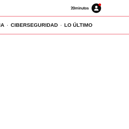
Volver
Iniciar
a
sesión
20MINUTOS.ES
IA
CIBERSEGURIDAD
LO ÚLTIMO