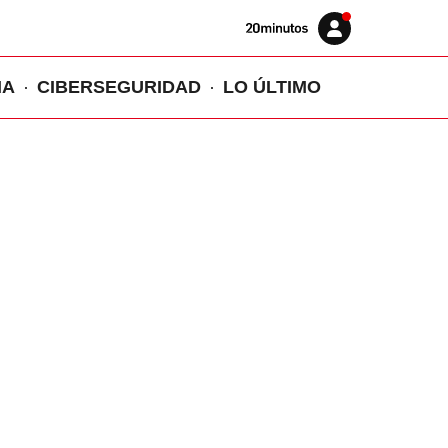
Volver
Iniciar
a
sesión
20MINUTOS.ES
IA
CIBERSEGURIDAD
LO ÚLTIMO