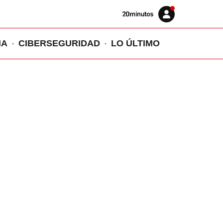
Volver
Iniciar
a
sesión
20MINUTOS.ES
IA
CIBERSEGURIDAD
LO ÚLTIMO