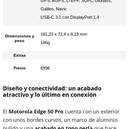
GPS, AGPS, LTEPP, SUPL, Glonass,
Galileo, Navic
USB-C 3.1 con DisplayPort 1.4
161,23 x 72,4 x 8,19 mm
Dimensiones y
peso
186g
Extras
Precio
699€
Diseño y conectividad: un acabado
atractivo y lo último en conexión
El
Motorola Edge 50 Pro
cuenta con un exterior
con unos bordes curvos, un marco de aluminio
pulido y una
acabado en tono perla
que hace