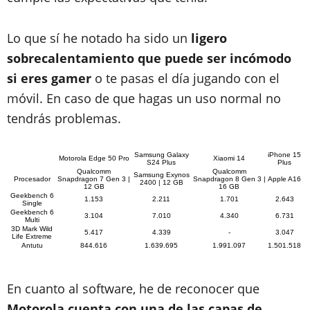
Lo que sí he notado ha sido un
ligero
sobrecalentamiento que puede ser incómodo
si eres gamer
o te pasas el día jugando con el
móvil. En caso de que hagas un uso normal no
tendrás problemas.
Samsung Galaxy
iPhone 15
Motorola Edge 50 Pro
Xiaomi 14
S24 Plus
Plus
Qualcomm
Qualcomm
Samsung Exynos
Procesador
Snapdragon 7 Gen 3 |
Snapdragon 8 Gen 3 |
Apple A16
2400 | 12 GB
12 GB
16 GB
Geekbench 6
1.153
2.211
1.701
2.643
Single
Geekbench 6
3.104
7.010
4.340
6.731
Multi
3D Mark Wild
5.417
4.339
-
3.047
Life Extreme
Antutu
844.616
1.639.695
1.991.097
1.501.518
En cuanto al software, he de reconocer que
Motorola cuenta con una de las capas de