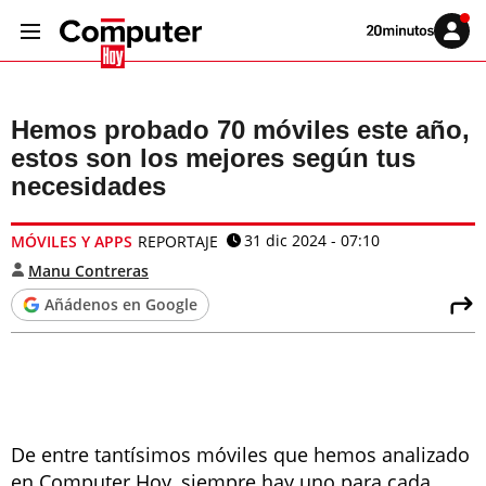
Volver
Iniciar
a
sesión
20MINUTOS.ES
Hemos probado 70 móviles este año,
estos son los mejores según tus
necesidades
31 dic 2024 - 07:10
MÓVILES Y APPS
REPORTAJE
Manu Contreras
Añádenos en Google
De entre tantísimos móviles que hemos analizado
en Computer Hoy, siempre hay uno para cada