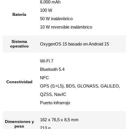
6.000 mAh
100 W
Batería
50 W inalámbrico
10 W reversible inalámbrico
Sistema
OxygenOS 15 basado en Android 15
operativo
Wi-Fi 7
Bluetooth 5.4
NFC
Conectividad
GPS (l1+L5), BDS, GLONASS, GALILEO,
QZSS, NavIC
Puerto infrarrojo
162 x 76,5 x 8,5 mm
Dimensiones y
peso
213 g