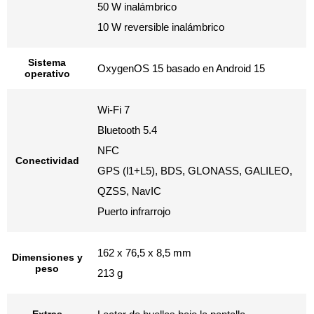
50 W inalámbrico
10 W reversible inalámbrico
Sistema
OxygenOS 15 basado en Android 15
operativo
Wi-Fi 7
Bluetooth 5.4
NFC
Conectividad
GPS (l1+L5), BDS, GLONASS, GALILEO,
QZSS, NavIC
Puerto infrarrojo
162 x 76,5 x 8,5 mm
Dimensiones y
peso
213 g