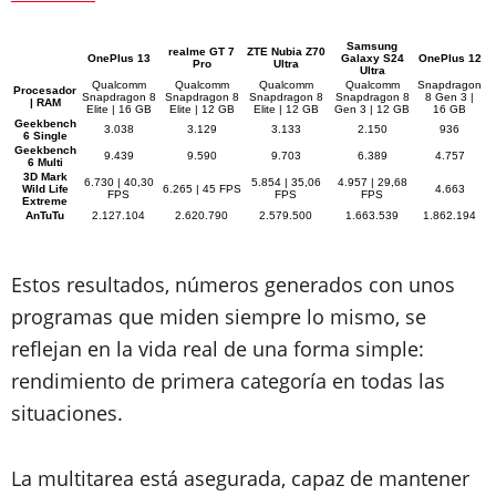
Samsung
realme GT 7
ZTE Nubia Z70
OnePlus 13
Galaxy S24
OnePlus 12
Pro
Ultra
Ultra
Qualcomm
Qualcomm
Qualcomm
Qualcomm
Snapdragon
Procesador
Snapdragon 8
Snapdragon 8
Snapdragon 8
Snapdragon 8
8 Gen 3 |
| RAM
Elite | 16 GB
Elite | 12 GB
Elite | 12 GB
Gen 3 | 12 GB
16 GB
Geekbench
3.038
3.129
3.133
2.150
936
6 Single
Geekbench
9.439
9.590
9.703
6.389
4.757
6 Multi
3D Mark
6.730 | 40,30
5.854 | 35,06
4.957 | 29,68
Wild Life
6.265 | 45 FPS
4.663
FPS
FPS
FPS
Extreme
AnTuTu
2.127.104
2.620.790
2.579.500
1.663.539
1.862.194
Estos resultados, números generados con unos
programas que miden siempre lo mismo, se
reflejan en la vida real de una forma simple:
rendimiento de primera categoría en todas las
situaciones.
La multitarea está asegurada, capaz de mantener