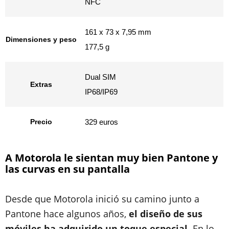
NFC
161 x 73 x 7,95 mm
Dimensiones y peso
177,5 g
Dual SIM
Extras
IP68/IP69
Precio
329 euros
A Motorola le sientan muy bien Pantone y
las curvas en su pantalla
Desde que Motorola inició su camino junto a
Pantone hace algunos años,
el diseño de sus
móviles ha adquirido un toque especial
. En lo