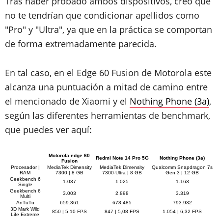
Tras haber probado ambos dispositivos, creo que
no te tendrían que condicionar apellidos como
"Pro" y "Ultra", ya que en la práctica se comportan
de forma extremadamente parecida.
En tal caso, en el Edge 60 Fusion de Motorola este
alcanza una puntuación a mitad de camino entre
el mencionado de Xiaomi y el
Nothing Phone (3a)
,
según las diferentes herramientas de benchmark,
que puedes ver aquí:
Motorola edge 60
Redmi Note 14 Pro 5G
Nothing Phone (3a)
Fusion
Procesador |
MediaTek Dimensity
MediaTek Dimensity
Qualcomm Snapdragon 7s
RAM
7300 | 8 GB
7300-Ultra | 8 GB
Gen 3 | 12 GB
Geekbench 6
1.037
1.025
1.163
Single
Geekbench 6
3.003
2.898
3.319
Multi
AnTuTu
659.361
678.485
793.932
3D Mark Wild
850 | 5,10 FPS
847 | 5,08 FPS
1.054 | 6,32 FPS
Life Extreme