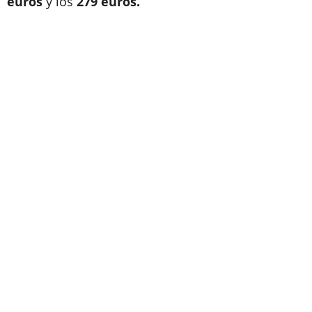
euros
y los
279 euros.