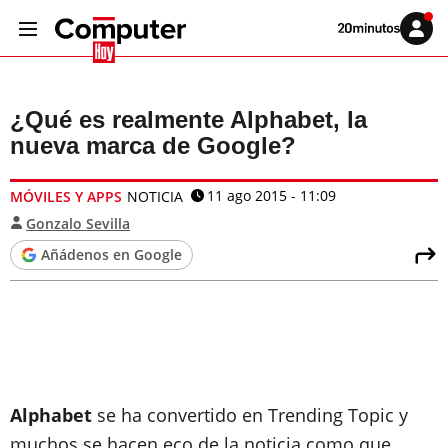
Volver
Iniciar
a
sesión
20MINUTOS.ES
¿Qué es realmente Alphabet, la
nueva marca de Google?
11 ago 2015 - 11:09
MÓVILES Y APPS
NOTICIA
Gonzalo Sevilla
Añádenos en Google
Alphabet
se ha convertido en Trending Topic y
muchos se hacen eco de la noticia como que