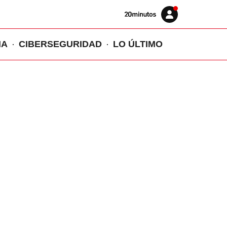
Volver
Iniciar
a
sesión
20MINUTOS.ES
IA
CIBERSEGURIDAD
LO ÚLTIMO