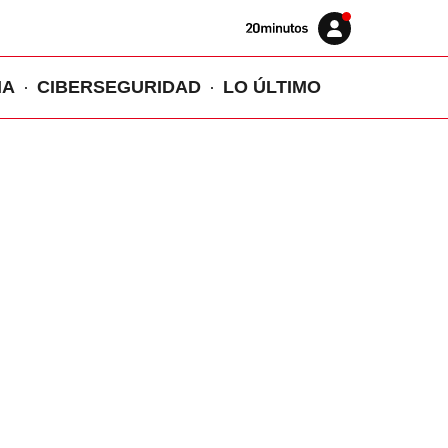
Volver
Iniciar
a
sesión
20MINUTOS.ES
IA
CIBERSEGURIDAD
LO ÚLTIMO