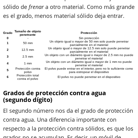
sólido de
frenar
a otro material. Como más grande
es el grado, menos material sólido deja entrar.
Tamaño de objeto
Grado
Protección
penetrante
0
-
Sin protección
Un objeto igual o mayor de 50 mm solo puede penetrar
1
50 mm
parcialmente en el material
Un objeto igual o mayor de 12.5 mm solo puede penetrar
2
12.5 mm
parcialmente en el material
Un objeto con un diámetro igual o mayor de 2.5 mm no puede
3
2.5 mm
penetrar el material
Un objeto con un diámetro igual o mayor de 1 mm no puede
4
1 mm
penetrar el material
Protección contra
El polvo puede entrar en el interior, pero no lo suficiente como
5
polvo
para estropear el dispositivo
Protección total
6
El polvo no puede penetrar en el dispositivo
contra el polvo
Grados de protección contra agua
(segundo dígito)
El segundo número nos da
el grado de protección
contra agua
. Una diferencia importante con
respecto a la protección contra sólidos, es que
los
grados no se acumulan
. Es decir, un móvil de