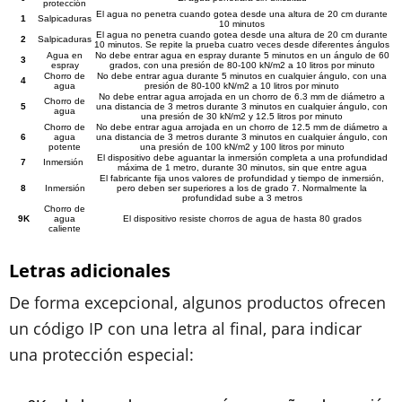
protección
El agua no penetra cuando gotea desde una altura de 20 cm durante
1
Salpicaduras
10 minutos
El agua no penetra cuando gotea desde una altura de 20 cm durante
2
Salpicaduras
10 minutos. Se repite la prueba cuatro veces desde diferentes ángulos
Agua en
No debe entrar agua en espray durante 5 minutos en un ángulo de 60
3
espray
grados, con una presión de 80-100 kN/m2 a 10 litros por minuto
Chorro de
No debe entrar agua durante 5 minutos en cualquier ángulo, con una
4
agua
presión de 80-100 kN/m2 a 10 litros por minuto
No debe entrar agua arrojada en un chorro de 6.3 mm de diámetro a
Chorro de
5
una distancia de 3 metros durante 3 minutos en cualquier ángulo, con
agua
una presión de 30 kN/m2 y 12.5 litros por minuto
Chorro de
No debe entrar agua arrojada en un chorro de 12.5 mm de diámetro a
6
agua
una distancia de 3 metros durante 3 minutos en cualquier ángulo, con
potente
una presión de 100 kN/m2 y 100 litros por minuto
El dispositivo debe aguantar la inmersión completa a una profundidad
7
Inmersión
máxima de 1 metro, durante 30 minutos, sin que entre agua
El fabricante fija unos valores de profundidad y tiempo de inmersión,
8
Inmersión
pero deben ser superiores a los de grado 7. Normalmente la
profundidad sube a 3 metros
Chorro de
9K
agua
El dispositivo resiste chorros de agua de hasta 80 grados
caliente
Letras adicionales
De forma excepcional, algunos productos ofrecen
un código IP con una letra al final, para indicar
una protección especial: