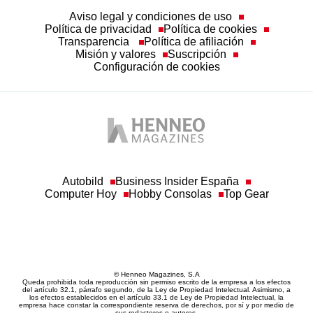
Aviso legal y condiciones de uso
Política de privacidad
Política de cookies
Transparencia
Política de afiliación
Misión y valores
Suscripción
Configuración de cookies
Autobild
Business Insider España
Computer Hoy
Hobby Consolas
Top Gear
© Henneo Magazines, S.A
Queda prohibida toda reproducción sin permiso escrito de la empresa a los efectos
del artículo 32.1, párrafo segundo, de la Ley de Propiedad Intelectual. Asimismo, a
los efectos establecidos en el artículo 33.1 de Ley de Propiedad Intelectual, la
empresa hace constar la correspondiente reserva de derechos, por sí y por medio de
sus redactores o autores.