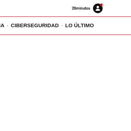
Volver
Iniciar
a
sesión
20MINUTOS.ES
IA
CIBERSEGURIDAD
LO ÚLTIMO