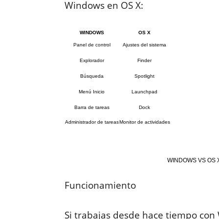
Windows en OS X:
WINDOWS
OS X
Panel de control
Ajustes del sistema
Explorador
Finder
Búsqueda
Spotlight
Menú Inicio
Launchpad
Barra de tareas
Dock
Administrador de tareas
Monitor de actividades
WINDOWS VS OS X
Funcionamiento
Si trabajas desde hace tiempo co