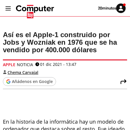
Volver
Iniciar
a
sesión
20MINUTOS.ES
Así es el Apple-1 construido por
Jobs y Wozniak en 1976 que se ha
vendido por 400.000 dólares
01 dic 2021 - 13:47
APPLE
NOTICIA
Chema Carvajal
Añádenos en Google
En la historia de la informática hay un modelo de
ordenador que destaca sobre el resto. Fue ideado