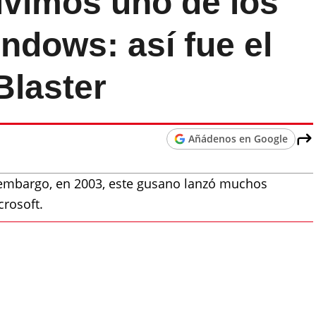
ivimos uno de los
ndows: así fue el
Blaster
Añádenos en Google
 embargo, en 2003, este gusano lanzó muchos
crosoft.