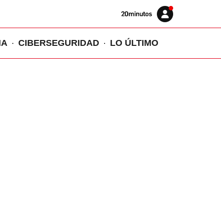
Volver
Iniciar
a
sesión
20MINUTOS.ES
IA
CIBERSEGURIDAD
LO ÚLTIMO