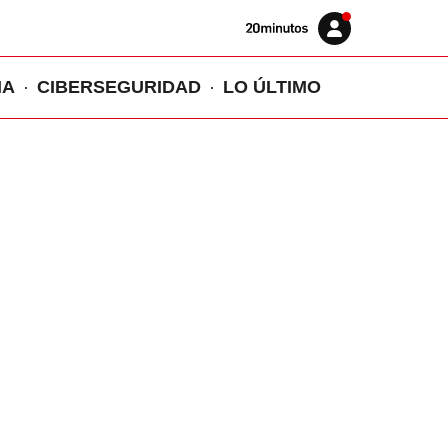
Volver
Iniciar
a
sesión
20MINUTOS.ES
IA
CIBERSEGURIDAD
LO ÚLTIMO