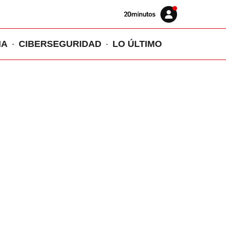
Volver
Iniciar
a
sesión
20MINUTOS.ES
IA
CIBERSEGURIDAD
LO ÚLTIMO