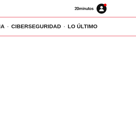
Volver
Iniciar
a
sesión
20MINUTOS.ES
IA
CIBERSEGURIDAD
LO ÚLTIMO