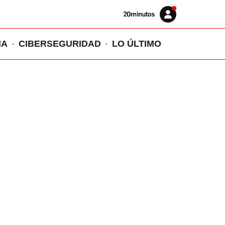
Volver
Iniciar
a
sesión
20MINUTOS.ES
IA
CIBERSEGURIDAD
LO ÚLTIMO