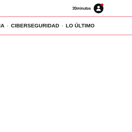
Volver
Iniciar
a
sesión
20MINUTOS.ES
IA
CIBERSEGURIDAD
LO ÚLTIMO