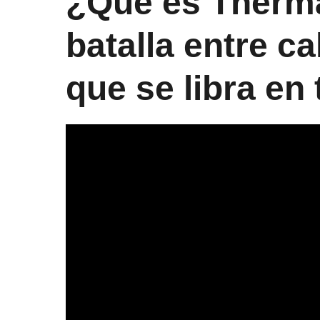
¿Qué es Therma
batalla entre c
que se libra en