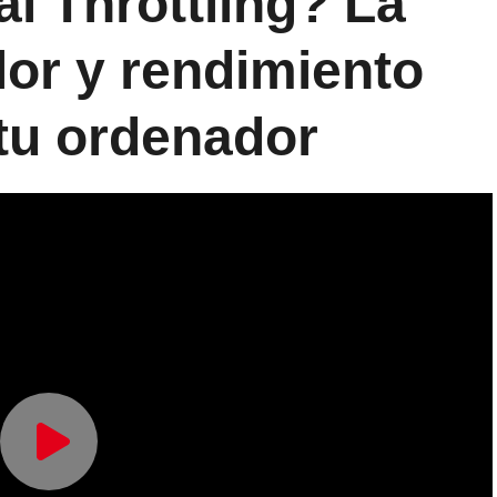
l Throttling? La
alor y rendimiento
 tu ordenador