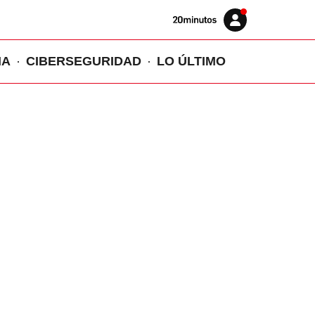
Volver
Iniciar
a
sesión
20MINUTOS.ES
IA
CIBERSEGURIDAD
LO ÚLTIMO