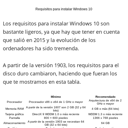
Requisitos para instalar Windows 10
Los requisitos para instalar Windows 10 son
bastante ligeros, ya que hay que tener en cuenta
que salió en 2015 y la evolución de los
ordenadores ha sido tremenda.
A partir de la versión 1903, los requisitos para el
disco duro cambiaron, haciendo que fueran los
que te mostramos en esta tabla.
Mínimo
Recomendado
Arquitectura de x64 de 2
Procesador
Procesador x86 o x64 de 1 GHz o mayor
GHz o mayor
A partir de la versión 1607 son 2 GB (32 y 64
Memoria RAM
4 GB o más (64 bits)
bits)
Tarjeta gráfica
DirectX 9 WDDM 1.0 o más reciente
WDDM 1.3 o más reciente
Pantalla
800 × 600 pixeles
1366 x 768 pixeles
A partir de la versión 1903 se necesitan 64
Almacenamiento
64 GB
GB (32 o 64 bits)