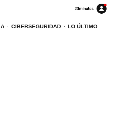
Volver
Iniciar
a
sesión
20MINUTOS.ES
IA
CIBERSEGURIDAD
LO ÚLTIMO