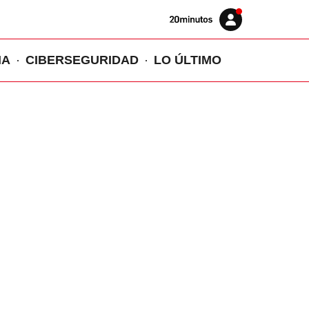
Volver
Iniciar
a
sesión
20MINUTOS.ES
IA
CIBERSEGURIDAD
LO ÚLTIMO