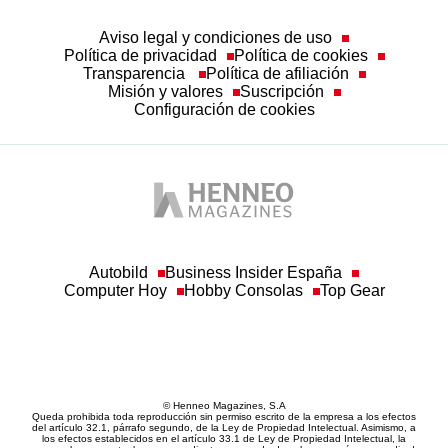
Aviso legal y condiciones de uso
Política de privacidad
Política de cookies
Transparencia
Política de afiliación
Misión y valores
Suscripción
Configuración de cookies
Autobild
Business Insider España
Computer Hoy
Hobby Consolas
Top Gear
© Henneo Magazines, S.A
Queda prohibida toda reproducción sin permiso escrito de la empresa a los efectos
del artículo 32.1, párrafo segundo, de la Ley de Propiedad Intelectual. Asimismo, a
los efectos establecidos en el artículo 33.1 de Ley de Propiedad Intelectual, la
empresa hace constar la correspondiente reserva de derechos, por sí y por medio de
sus redactores o autores.