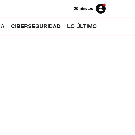
Volver
Iniciar
a
sesión
20MINUTOS.ES
IA
CIBERSEGURIDAD
LO ÚLTIMO