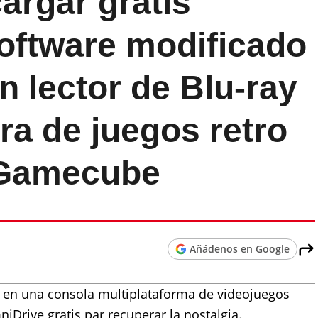
argar gratis
software modificado
n lector de Blu-ray
ra de juegos retro
 Gamecube
Añádenos en Google
e en una consola multiplataforma de videojuegos
iDrive gratis par recuperar la nostalgia.