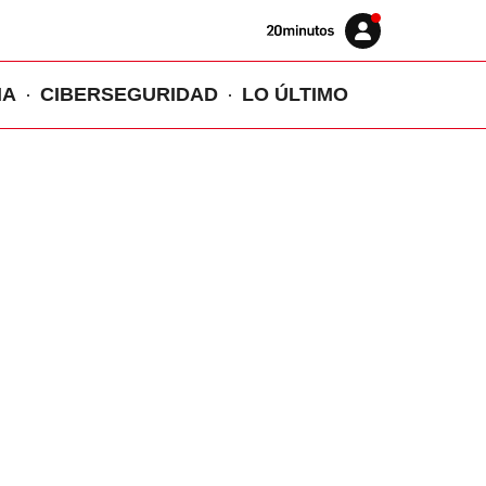
Volver
Iniciar
a
sesión
20MINUTOS.ES
IA
CIBERSEGURIDAD
LO ÚLTIMO