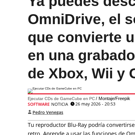
Ya puedes desc
OmniDrive, el 
que convierte u
en una grabado
de Xbox, Wii y
Montaje/Freepik
Ejecutar CDs de GameCube en PC
26 may 2026 - 20:53
SOFTWARE
NOTICIA
Pedro Venegas
Tu reproductor Blu-Ray podría convertirs
retro. Aprende a usar las funciones de Omn